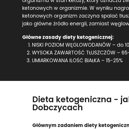
organizmu w stan ketozy, który oznacza zw
ketonowych w organizmie. W wyniku nagr
ketonowych organizm zaczyna spalać tłuszc
jako główne źródło energii, zamiast węgl
Główne zasady diety ketogenicznej:
NISKI POZIOM WĘGLOWODANÓW – do 1
WYSOKA ZAWARTOŚĆ TŁUSZCZÓW – 65
UMIARKOWANA ILOŚĆ BIAŁKA – 15-25%
Dieta ketogeniczna - j
Dobczycach
Głównym zadaniem diety ketogeniczn