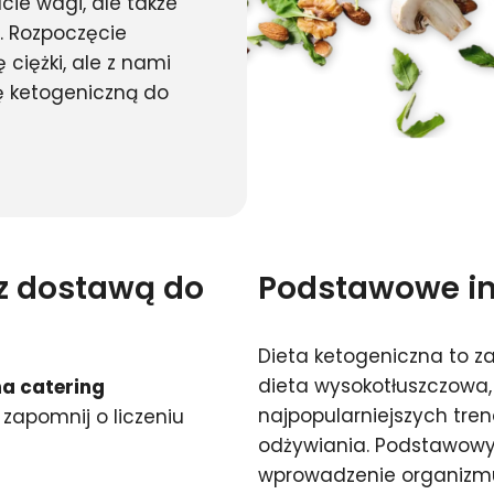
cie wagi, ale także
a. Rozpoczęcie
ciężki, ale z nami
ę ketogeniczną do
 z dostawą do
Podstawowe inf
Dieta ketogeniczna to 
dieta wysokotłuszczowa,
a catering
najpopularniejszych tre
 zapomnij o liczeniu
odżywiania. Podstawowy
wprowadzenie organizmu