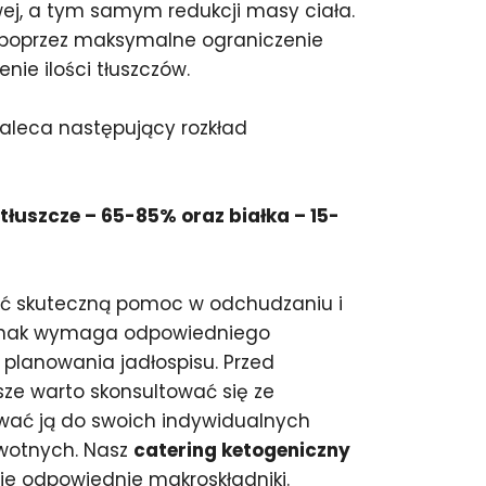
wej, a tym samym redukcji masy ciała.
ę poprzez maksymalne ograniczenie
ie ilości tłuszczów.
zaleca następujący rozkład
łuszcze – 65-85% oraz białka – 15-
ić skuteczną pomoc w odchudzaniu i
ednak wymaga odpowiedniego
planowania jadłospisu. Przed
ze warto skonsultować się ze
ować ją do swoich indywidualnych
owotnych. Nasz
catering ketogeniczny
e odpowiednie makroskładniki.