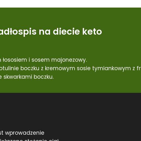
adłospis na diecie keto
 łososiem i sosem majonezowy.
tulinie boczku z kremowym sosie tymiankowym z fry
 skwarkami boczku.
st wprowadzenie