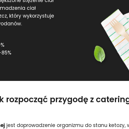
iększone stężenie ciał
omadzenia ciał
z, który wykorzystuje
owodanów.
0%
-85%
ak rozpocząć przygodę z cateri
ej
jest doprowadzenie organizmu do stanu ketozy, w