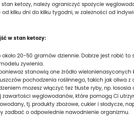
ć w stan ketozy, należy ograniczyć spożycie węgl
od kilku dni do kilku tygodni, w zależności od indy
ść w stan ketozy:
koło 20-50 gramów dziennie. Dobrze jest robić to 
modelu żywienia.
 ponieważ stanowią one źródło wielonienasyconych 
szczów pochodzenia roślinnego, takich jak oliwa z o
zeniem możesz włączyć też tłuste ryby, np. łososia 
ej zawartości węglowodanów, które pomogą Ci utrzy
odany, tj. produkty zbożowe, cukier i słodycze, nap
by zadbać o odpowiednie nawodnienie organizmu.