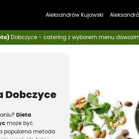
Aleksandrów Kujawski
Aleksandró
eto)
Dobczyce - catering z wyborem menu dowozim
a
Dobczyce
ianiu?
Dieta
yc
może być
 Ta popularna metoda