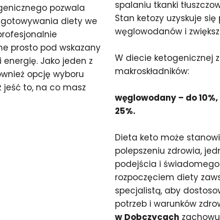
spalaniu tkanki tłuszczo
ogenicznego pozwala
Stan ketozy uzyskuje si
zygotowywania diety we
węglowodanów i zwiększen
profesjonalnie
ne prosto pod wskazany
W diecie ketogenicznej 
 energię. Jako jeden z
makroskładników:
ównież opcję wyboru
 jeść to, na co masz
węglowodany – do 10%, t
25%.
Dieta keto może stanow
polepszeniu zdrowia, j
podejścia i świadomego 
rozpoczęciem diety zaws
specjalistą, aby dostos
potrzeb i warunków zdr
w Dobczycach
zachowuj