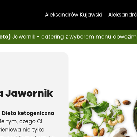
Aleksandrów Kujawski
Aleksandró
eto)
Jawornik - catering z wyborem menu dowozim
a
Jawornik
?
Dieta ketogeniczna
ie tym, czego Ci
eniowa nie tylko