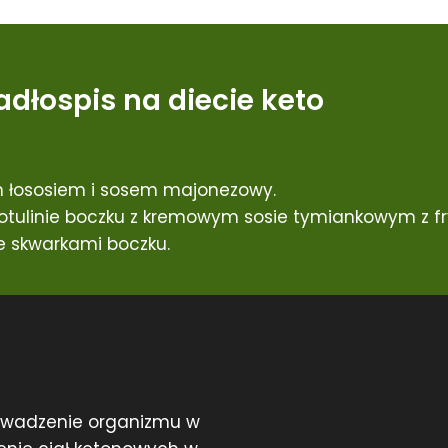
adłospis na diecie keto
 łososiem i sosem majonezowy.
tulinie boczku z kremowym sosie tymiankowym z fry
 skwarkami boczku.
rowadzenie organizmu w