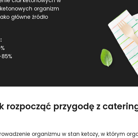
żenie ciał ketonowych w
ł ketonowych organizm
 jako główne źródło
:
0%
-85%
ak rozpocząć przygodę z cateri
rowadzenie organizmu w stan ketozy, w którym org