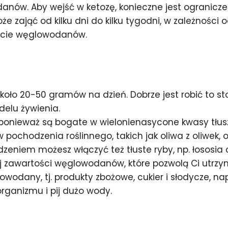
danów. Aby wejść w ketozę, konieczne jest ograni
zająć od kilku dni do kilku tygodni, w zależności
ycie węglowodanów.
oło 20-50 gramów na dzień. Dobrze jest robić to s
elu żywienia.
 ponieważ są bogate w wielonienasycone kwasy tłus
pochodzenia roślinnego, takich jak oliwa z oliwek, 
zeniem możesz włączyć też tłuste ryby, np. łososia 
ej zawartości węglowodanów, które pozwolą Ci utrzym
odany, tj. produkty zbożowe, cukier i słodycze, nap
rganizmu i pij dużo wody.