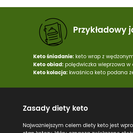
Przykładowy j
Keto śniadanie:
keto wrap z wędzonym
Keto obiad:
polędwiczka wieprzowa w o
Keto kolacja:
kwaśnica keto podana ze
Zasady diety keto
Najważniejszym celem diety keto jest wp