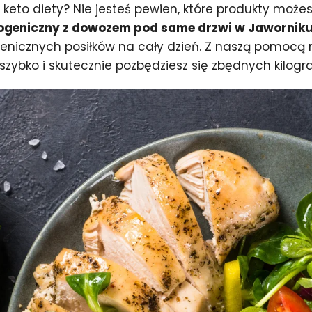
keto diety? Nie jesteś pewien, które produkty moż
togeniczny z dowozem pod same drzwi w Jawornik
nicznych posiłków na cały dzień. Z naszą pomocą ni
 szybko i skutecznie pozbędziesz się zbędnych kilog