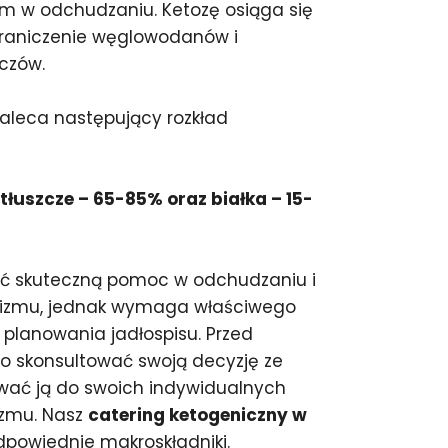
m w odchudzaniu. Ketozę osiąga się
raniczenie węglowodanów i
zczów.
zaleca następujący rozkład
łuszcze – 65-85% oraz białka – 15-
ić skuteczną pomoc w odchudzaniu i
nizmu, jednak wymaga właściwego
planowania jadłospisu. Przed
o skonsultować swoją decyzję ze
ować ją do swoich indywidualnych
izmu. Nasz
catering ketogeniczny w
powiednie makroskładniki.