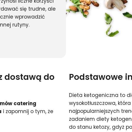
ynosi liczne korzyści
ydawać się trudne, ale
ecznie wprowadzić
nnej rutyny.
 z dostawą do
Podstawowe inf
Dieta ketogeniczna to d
wysokotłuszczowa, która
mów catering
najpopularniejszych tr
a
i zapomnij o tym, że
zadaniem diety ketogen
do stanu ketozy, gdyż p