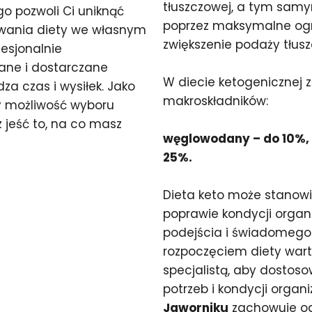
tłuszczowej, a tym samy
o pozwoli Ci uniknąć
poprzez maksymalne og
ywania diety we własnym
zwiększenie podaży tłus
fesjonalnie
ane i dostarczane
W diecie ketogenicznej 
a czas i wysiłek. Jako
makroskładników:
y możliwość wyboru
 jeść to, na co masz
węglowodany – do 10%, t
25%.
Dieta keto może stanow
poprawie kondycji orga
podejścia i świadomego 
rozpoczęciem diety wart
specjalistą, aby dostos
potrzeb i kondycji organ
Jaworniku
zachowuje od