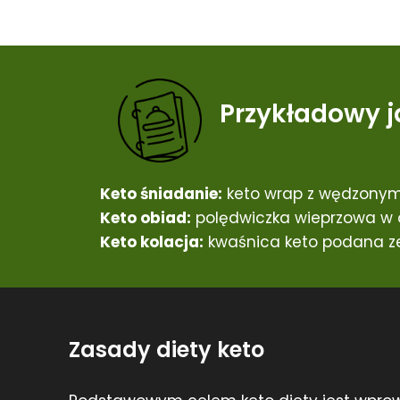
Przykładowy j
Keto śniadanie:
keto wrap z wędzonym
Keto obiad:
polędwiczka wieprzowa w o
Keto kolacja:
kwaśnica keto podana ze
Zasady diety keto