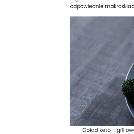
odpowiednie makroskładn
Obiad keto - grillo