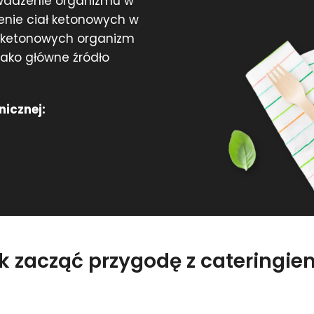
wadzenie organizmu w
żenie ciał ketonowych w
ł ketonowych organizm
 jako główne źródło
nicznej:
ak zacząć przygodę z cateringi