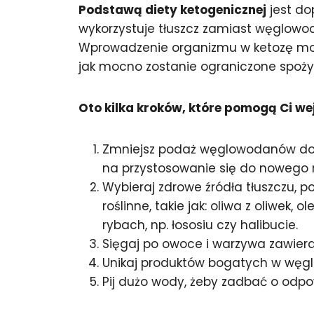
Podstawą diety ketogenicznej
jest do
wykorzystuje tłuszcz zamiast węglow
Wprowadzenie organizmu w ketozę może 
jak mocno zostanie ograniczone spoż
Oto kilka kroków, które pomogą Ci wej
Zmniejsz podaż węglowodanów do o
na przystosowanie się do nowego 
Wybieraj zdrowe źródła tłuszczu, 
roślinne, takie jak: oliwa z oliwek,
rybach, np. łososiu czy halibucie.
Sięgaj po owoce i warzywa zawier
Unikaj produktów bogatych w węglow
Pij dużo wody, żeby zadbać o odp