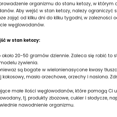
prowadzenie organizmu do stanu ketozy, w którym o
odanów. Aby wejść w stan ketozy, należy ogranicz
zająć od kilku dni do kilku tygodni, w zależności
ycie węglowodanów.
ść w stan ketozy:
koło 20-50 gramów dziennie. Zaleca się robić to 
modelu żywienia.
ponieważ są bogate w wielonienasycone kwasy tłuszc
 olej kokosowy, masło orzechowe, orzechy i nasiona. Z
ające małe ilości węglowodanów, które pomogą Ci u
odany, tj. produkty zbożowe, cukier i słodycze, nap
owiednie nawodnienie organizmu.