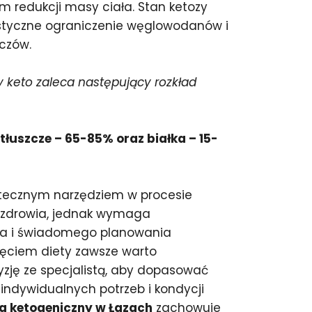
m redukcji masy ciała. Stan ketozy
astyczne ograniczenie węglowodanów i
zczów.
 keto zaleca następujący rozkład
łuszcze – 65-85% oraz białka – 15-
utecznym narzędziem w procesie
 zdrowia, jednak wymaga
ia i świadomego planowania
częciem diety zawsze warto
zję ze specjalistą, aby dopasować
indywidualnych potrzeb i kondycji
g ketogeniczny w Łazach
zachowuje