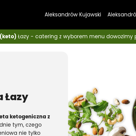
Aleksandrów Kujawski
Aleksandró
(keto)
Łazy - catering z wyborem menu dowozimy 
a
Łazy
eta ketogeniczna z
dnie tym, czego
niowa nie tylko