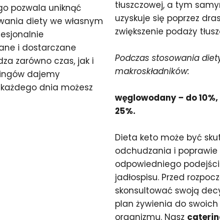
tłuszczowej, a tym samy
go pozwala uniknąć
uzyskuje się poprzez dr
ywania diety we własnym
zwiększenie podaży tłus
fesjonalnie
ane i dostarczane
Podczas stosowania diety
za zarówno czas, jak i
makroskładników:
eringów dajemy
 każdego dnia możesz
węglowodany – do 10%, t
25%.
Dieta keto może być sk
odchudzania i poprawie
odpowiedniego podejśc
jadłospisu. Przed rozpo
skonsultować swoją decy
plan żywienia do swoich 
organizmu. Nasz
caterin