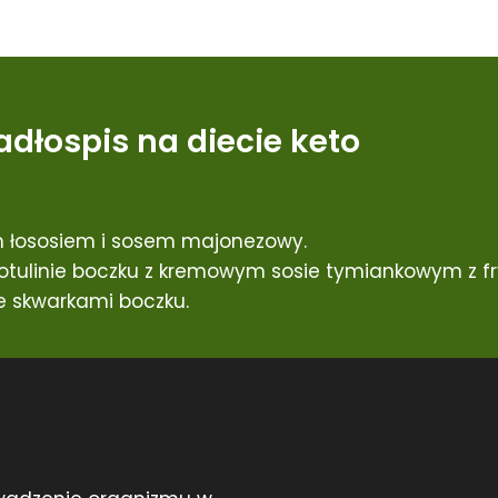
adłospis na diecie keto
 łososiem i sosem majonezowy.
tulinie boczku z kremowym sosie tymiankowym z fry
 skwarkami boczku.