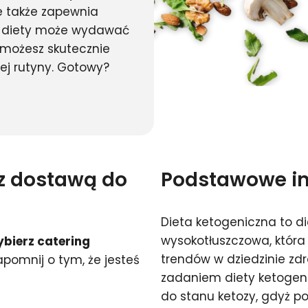
 także zapewnia
tek diety może wydawać
m możesz skutecznie
ej rutyny. Gotowy?
 z dostawą do
Podstawowe inf
Dieta ketogeniczna to d
wysokotłuszczowa, która 
bierz catering
trendów w dziedzinie z
apomnij o tym, że jesteś
zadaniem diety ketogen
do stanu ketozy, gdyż p