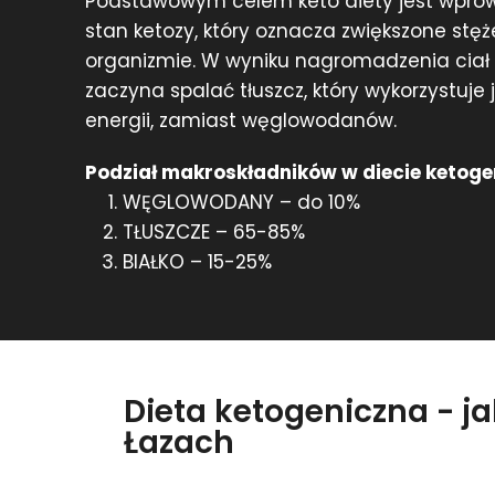
Podstawowym celem keto diety jest wpro
stan ketozy, który oznacza zwiększone stę
organizmie. W wyniku nagromadzenia cia
zaczyna spalać tłuszcz, który wykorzystuje
energii, zamiast węglowodanów.
Podział makroskładników w diecie ketoge
WĘGLOWODANY – do 10%
TŁUSZCZE – 65-85%
BIAŁKO – 15-25%
Dieta ketogeniczna - j
Łazach