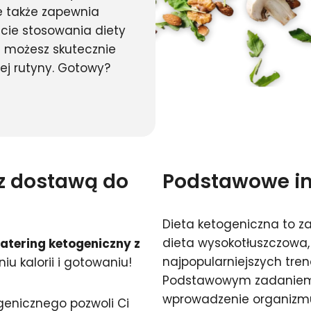
 także zapewnia
ęcie stosowania diety
i możesz skutecznie
ej rutyny. Gotowy?
 z dostawą do
Podstawowe inf
Dieta ketogeniczna to 
dieta wysokotłuszczowa, 
tering ketogeniczny z
najpopularniejszych tre
niu kalorii i gotowaniu!
Podstawowym zadaniem d
wprowadzenie organizmu 
genicznego pozwoli Ci