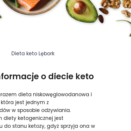
Dieta keto Lębork
ormacje o diecie keto
zarazem dieta niskowęglowodanowa i
która jest jednym z
ndów w sposobie odżywiania.
iety ketogenicznej jest
do stanu ketozy, gdyż sprzyja ona w