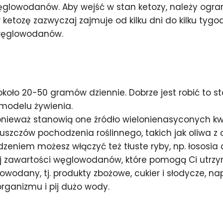
 węglowodanów. Aby wejść w stan ketozy, należy og
ozę zazwyczaj zajmuje od kilku dni do kilku tygod
 węglowodanów.
oło 20-50 gramów dziennie. Dobrze jest robić to 
modelu żywienia.
ponieważ stanowią one źródło wielonienasyconych kw
szczów pochodzenia roślinnego, takich jak oliwa z o
zeniem możesz włączyć też tłuste ryby, np. łososia 
ej zawartości węglowodanów, które pomogą Ci utrzy
odany, tj. produkty zbożowe, cukier i słodycze, nap
rganizmu i pij dużo wody.