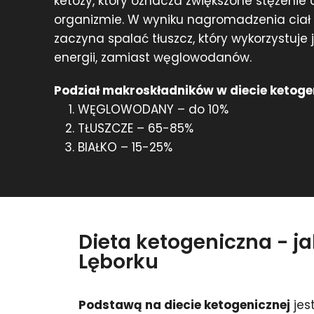
ketozy, który oznacza zwiększone stężenie
organizmie. W wyniku nagromadzenia cia
zaczyna spalać tłuszcz, który wykorzystuje
energii, zamiast węglowodanów.
Podział makroskładników w diecie ketoge
WĘGLOWODANY – do 10%
TŁUSZCZE – 65-85%
BIAŁKO – 15-25%
Dieta ketogeniczna - j
Lęborku
Podstawą na diecie ketogenicznej
jes