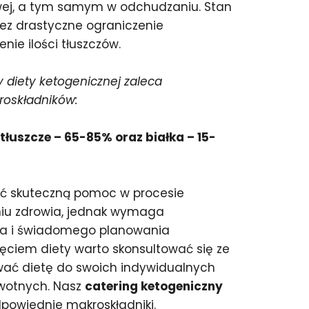
owej, a tym samym w odchudzaniu. Stan
zez drastyczne ograniczenie
ie ilości tłuszczów.
 diety ketogenicznej zaleca
roskładników:
łuszcze – 65-85% oraz białka – 15-
ić skuteczną pomoc w procesie
niu zdrowia, jednak wymaga
ia i świadomego planowania
zęciem diety warto skonsultować się ze
wać dietę do swoich indywidualnych
owotnych. Nasz
catering ketogeniczny
owiednie makroskładniki.