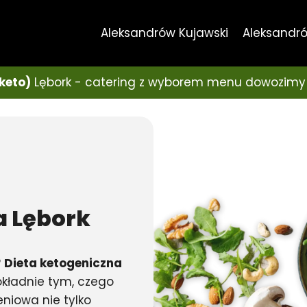
Aleksandrów Kujawski
Aleksandró
keto)
Lębork - catering z wyborem menu dowozimy
a
Lębork
?
Dieta ketogeniczna
kładnie tym, czego
niowa nie tylko