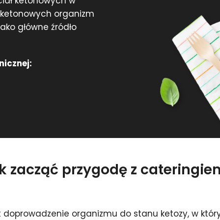
 ciał ketonowych w
ł ketonowych organizm
 jako główne źródło
nicznej:
ak zacząć przygodę z cateringi
t doprowadzenie organizmu do stanu ketozy, w któ