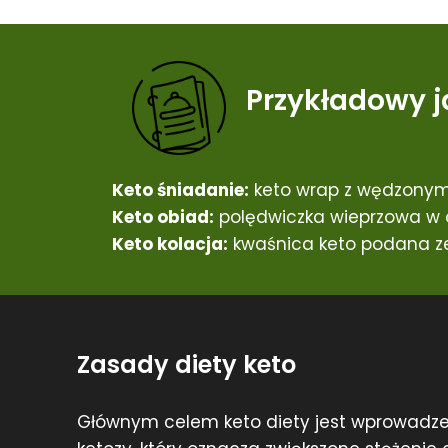
Przykładowy j
Keto śniadanie:
keto wrap z wędzonym
Keto obiad:
polędwiczka wieprzowa w o
Keto kolacja:
kwaśnica keto podana ze
Zasady diety keto
Głównym celem keto diety jest wprowadze