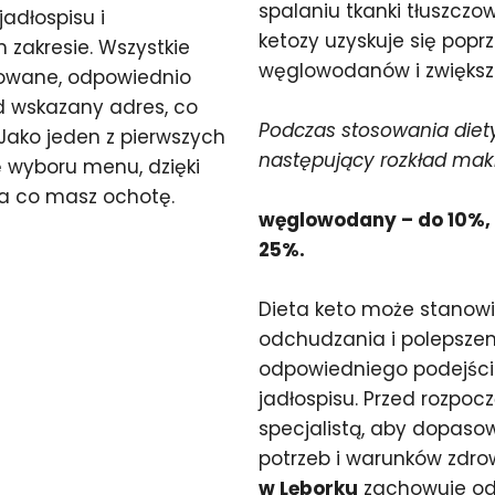
spalaniu tkanki tłuszcz
adłospisu i
ketozy uzyskuje się popr
zakresie. Wszystkie
węglowodanów i zwiększen
otowane, odpowiednio
d wskazany adres, co
Podczas stosowania diety
 Jako jeden z pierwszych
następujący rozkład mak
 wyboru menu, dzięki
a co masz ochotę.
węglowodany – do 10%, t
25%.
Dieta keto może stanow
odchudzania i polepsze
odpowiedniego podejśc
jadłospisu. Przed rozpoc
specjalistą, aby dopaso
potrzeb i warunków zdr
w Lęborku
zachowuje odp