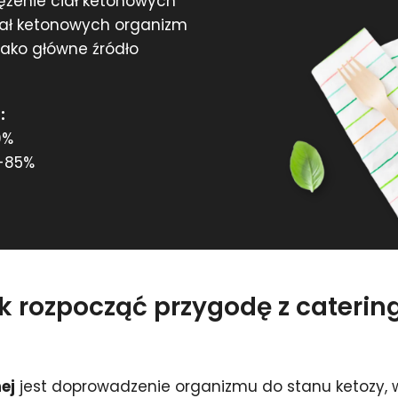
tężenie ciał ketonowych
iał ketonowych organizm
 jako główne źródło
:
0%
-85%
ak rozpocząć przygodę z cateri
ej
jest doprowadzenie organizmu do stanu ketozy, w