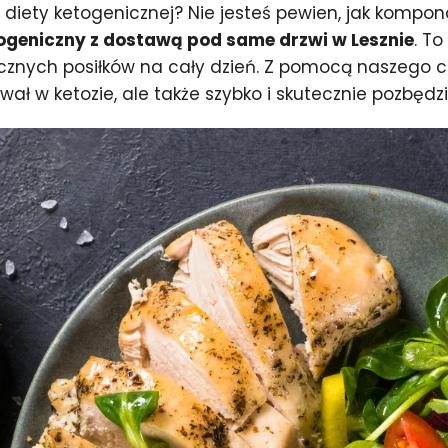
iety ketogenicznej? Nie jesteś pewien, jak kompon
ogeniczny z dostawą pod same drzwi w Lesznie
. T
znych posiłków na cały dzień. Z pomocą naszego cat
ał w ketozie, ale także szybko i skutecznie pozbędzi