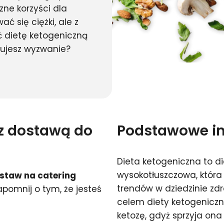
zne korzyści dla
ć się ciężki, ale z
 dietę ketogeniczną
mujesz wyzwanie?
 z dostawą do
Podstawowe inf
Dieta ketogeniczna to d
wysokotłuszczowa, która 
staw na catering
trendów w dziedzinie z
apomnij o tym, że jesteś
celem diety ketogenicz
ketozę, gdyż sprzyja ona