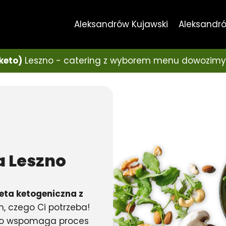
Aleksandrów Kujawski
Aleksandró
keto)
Leszno - catering z wyborem menu dowozimy
a
Leszno
eta ketogeniczna z
m, czego Ci potrzeba!
ylko wspomaga proces