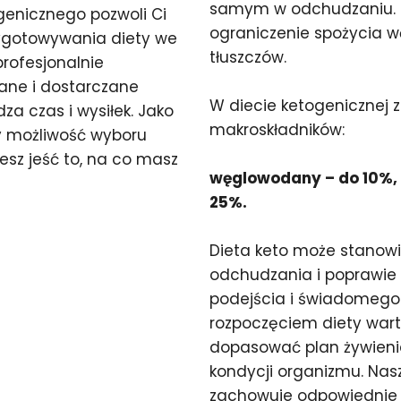
samym w odchudzaniu. K
genicznego pozwoli Ci
ograniczenie spożycia w
zygotowywania diety we
tłuszczów.
profesjonalnie
ane i dostarczane
W diecie ketogenicznej 
a czas i wysiłek. Jako
makroskładników:
y możliwość wyboru
sz jeść to, na co masz
węglowodany – do 10%, t
25%.
Dieta keto może stanow
odchudzania i poprawie
podejścia i świadomego 
rozpoczęciem diety warto
dopasować plan żywienia
kondycji organizmu. Nas
zachowuje odpowiednie 