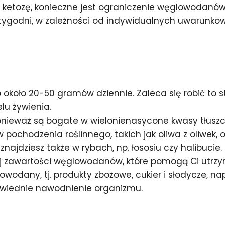
ć w ketozę, konieczne jest ograniczenie węglowoda
u tygodni, w zależności od indywidualnych uwarunko
koło 20-50 gramów dziennie. Zaleca się robić to s
u żywienia.
ponieważ są bogate w wielonienasycone kwasy tłuszc
pochodzenia roślinnego, takich jak oliwa z oliwek, 
znajdziesz także w rybach, np. łososiu czy halibucie.
ej zawartości węglowodanów, które pomogą Ci utrzy
odany, tj. produkty zbożowe, cukier i słodycze, nap
owiednie nawodnienie organizmu.