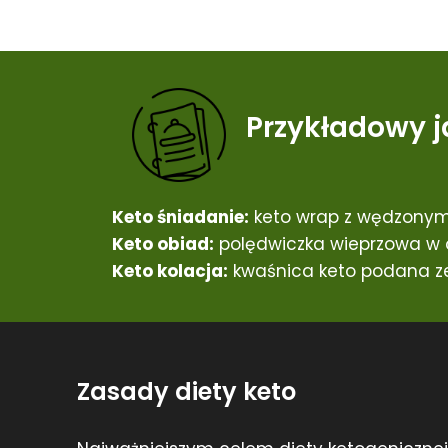
Przykładowy j
Keto śniadanie:
keto wrap z wędzonym
Keto obiad:
polędwiczka wieprzowa w o
Keto kolacja:
kwaśnica keto podana ze
Zasady diety keto