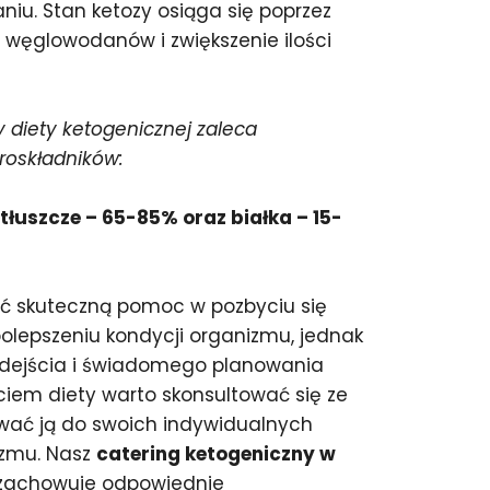
u. Stan ketozy osiąga się poprzez
 węglowodanów i zwiększenie ilości
 diety ketogenicznej zaleca
roskładników:
łuszcze – 65-85% oraz białka – 15-
ić skuteczną pomoc w pozbyciu się
olepszeniu kondycji organizmu, jednak
ejścia i świadomego planowania
ciem diety warto skonsultować się ze
ować ją do swoich indywidualnych
izmu. Nasz
catering ketogeniczny w
zachowuje odpowiednie