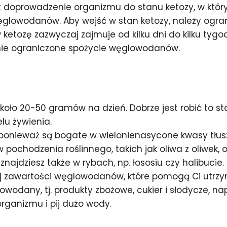
t doprowadzenie organizmu do stanu ketozy, w któ
 węglowodanów. Aby wejść w stan ketozy, należy og
tozę zazwyczaj zajmuje od kilku dni do kilku tygod
nie ograniczone spożycie węglowodanów.
oło 20-50 gramów na dzień. Dobrze jest robić to s
u żywienia.
 ponieważ są bogate w wielonienasycone kwasy tłus
pochodzenia roślinnego, takich jak oliwa z oliwek, 
znajdziesz także w rybach, np. łososiu czy halibucie.
ej zawartości węglowodanów, które pomogą Ci utrzy
odany, tj. produkty zbożowe, cukier i słodycze, nap
rganizmu i pij dużo wody.