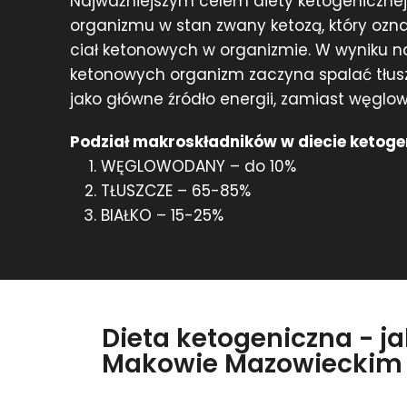
Najważniejszym celem diety ketogenicznej
organizmu w stan zwany ketozą, który ozn
ciał ketonowych w organizmie. W wyniku 
ketonowych organizm zaczyna spalać tłuszc
jako główne źródło energii, zamiast węgl
Podział makroskładników w diecie ketoge
WĘGLOWODANY – do 10%
TŁUSZCZE – 65-85%
BIAŁKO – 15-25%
Dieta ketogeniczna - j
Makowie Mazowieckim