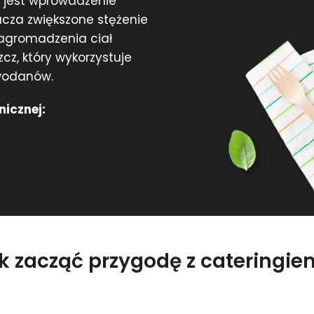
 jest wprowadzenie
acza zwiększone stężenie
nagromadzenia ciał
z, który wykorzystuje
owodanów.
nicznej:
ak zacząć przygodę z cateringi