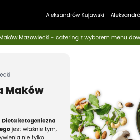
Aleksandrów Kujawski
Aleksandró
Maków Mazowiecki - catering z wyborem menu dow
ecki
a
Maków
?
Dieta ketogeniczna
iego
jest właśnie tym,
ywienia nie tylko