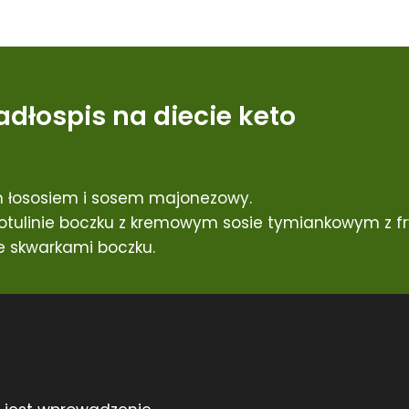
adłospis na diecie keto
 łososiem i sosem majonezowy.
tulinie boczku z kremowym sosie tymiankowym z fry
 skwarkami boczku.