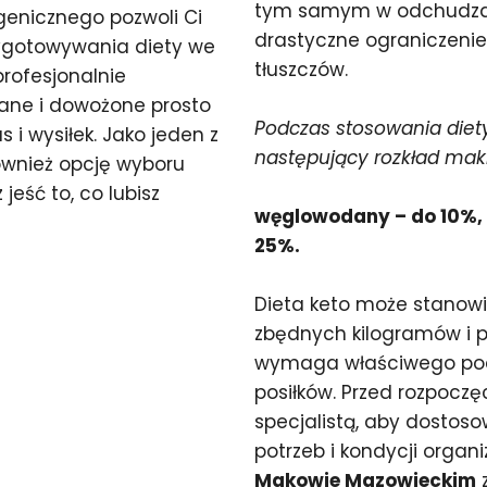
tym samym w odchudzani
genicznego pozwoli Ci
drastyczne ograniczenie
zygotowywania diety we
tłuszczów.
profesjonalnie
ane i dowożone prosto
Podczas stosowania diety
i wysiłek. Jako jeden z
następujący rozkład mak
wnież opcję wyboru
eść to, co lubisz
węglowodany – do 10%, t
25%.
Dieta keto może stanow
zbędnych kilogramów i p
wymaga właściwego pod
posiłków. Przed rozpoczę
specjalistą, aby dostos
potrzeb i kondycji organ
Makowie Mazowieckim