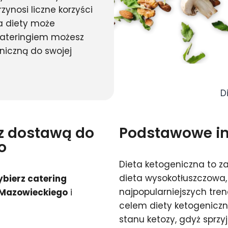
ynosi liczne korzyści
a diety może
cateringiem możesz
niczną do swojej
D
 z dostawą do
Podstawowe inf
o
Dieta ketogeniczna to 
dieta wysokotłuszczowa, 
bierz catering
najpopularniejszych tr
 Mazowieckiego
i
celem diety ketogeniczn
stanu ketozy, gdyż sprzy