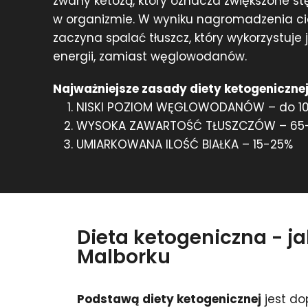
zwany ketozą, który oznacza zwiększone st
w organizmie. W wyniku nagromadzenia c
zaczyna spalać tłuszcz, który wykorzystuje
energii, zamiast węglowodanów.
Najważniejsze zasady diety ketogenicznej
NISKI POZIOM WĘGLOWODANÓW – do 1
WYSOKA ZAWARTOŚĆ TŁUSZCZÓW – 65
UMIARKOWANA ILOŚĆ BIAŁKA – 15-25%
Dieta ketogeniczna - j
Malborku
Podstawą diety ketogenicznej
jest do