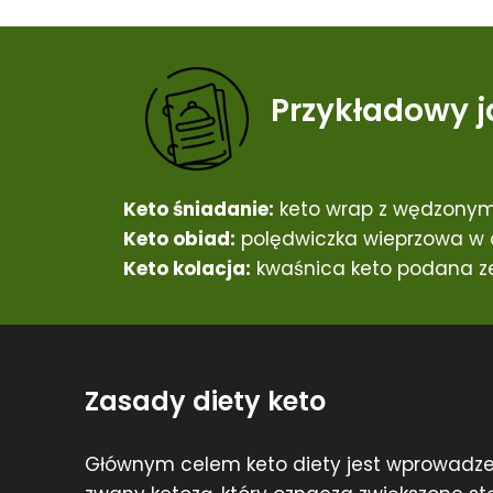
Przykładowy j
Keto śniadanie:
keto wrap z wędzonym
Keto obiad:
polędwiczka wieprzowa w o
Keto kolacja:
kwaśnica keto podana ze
Zasady diety keto
Głównym celem keto diety jest wprowadze