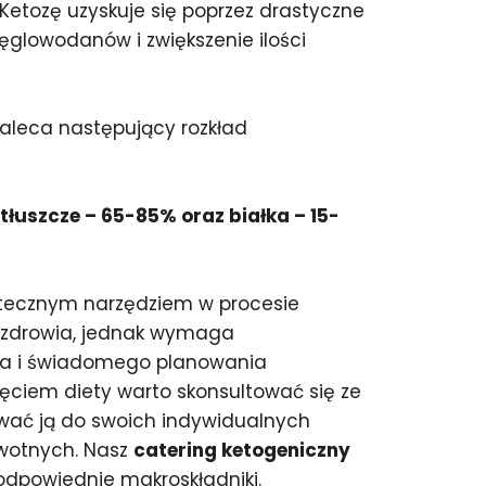
etozę uzyskuje się poprzez drastyczne
ęglowodanów i zwiększenie ilości
zaleca następujący rozkład
łuszcze – 65-85% oraz białka – 15-
utecznym narzędziem w procesie
 zdrowia, jednak wymaga
ia i świadomego planowania
zęciem diety warto skonsultować się ze
ować ją do swoich indywidualnych
owotnych. Nasz
catering ketogeniczny
dpowiednie makroskładniki.