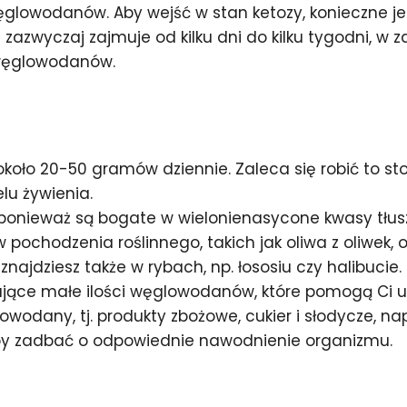
 węglowodanów. Aby wejść w stan ketozy, konieczne
azwyczaj zajmuje od kilku dni do kilku tygodni, w 
 węglowodanów.
oło 20-50 gramów dziennie. Zaleca się robić to st
u żywienia.
 ponieważ są bogate w wielonienasycone kwasy tłus
pochodzenia roślinnego, takich jak oliwa z oliwek, 
znajdziesz także w rybach, np. łososiu czy halibucie.
jące małe ilości węglowodanów, które pomogą Ci ut
odany, tj. produkty zbożowe, cukier i słodycze, nap
by zadbać o odpowiednie nawodnienie organizmu.