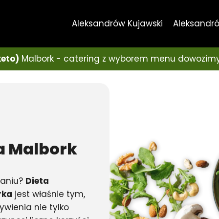
Aleksandrów Kujawski
Aleksandró
keto)
Malbork - catering z wyborem menu dowozimy
a
Malbork
ianiu?
Dieta
rka
jest właśnie tym,
ywienia nie tylko