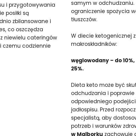
samym w odchudzaniu. K
isu i przygotowywania
ograniczenie spożycia w
e posiłki są
tłuszczów.
dnio zbilansowane i
es, co oszczędza
W diecie ketogenicznej 
 z niewielu cateringów
makroskładników:
i czemu codziennie
węglowodany – do 10%, t
25%.
Dieta keto może być sk
odchudzania i poprawie
odpowiedniego podejśc
jadłospisu. Przed rozpoc
specjalistą, aby dostos
potrzeb i warunków zdr
w Malborku
zachowuje o