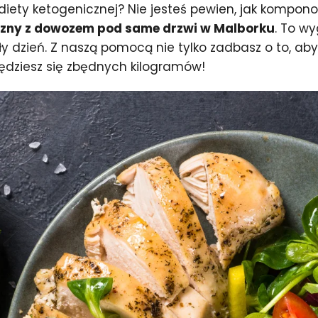
ety ketogenicznej? Nie jesteś pewien, jak kompono
czny z dowozem pod same drzwi w Malborku
. To w
y dzień. Z naszą pomocą nie tylko zadbasz o to, aby
będziesz się zbędnych kilogramów!