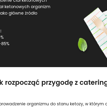
ężenie ciał ketonowych
iał ketonowych organizm
 jako główne źródło
:
0%
-85%
ak rozpocząć przygodę z cateri
prowadzenie organizmu do stanu ketozy, w którym 