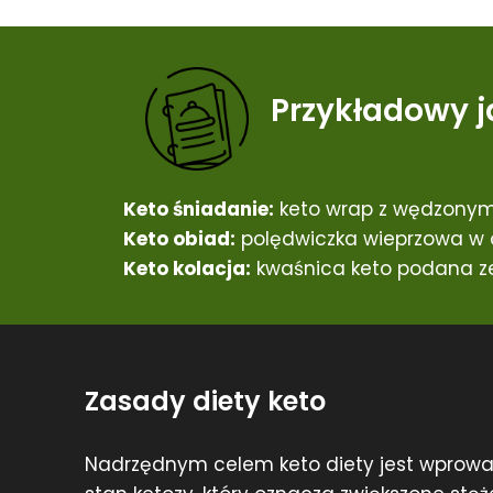
Przykładowy j
Keto śniadanie:
keto wrap z wędzonym
Keto obiad:
polędwiczka wieprzowa w o
Keto kolacja:
kwaśnica keto podana ze
Zasady diety keto
Nadrzędnym celem keto diety jest wprow