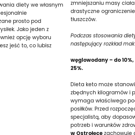
zmniejszaniu masy ciała.
ywania diety we własnym
drastyczne ograniczeni
fesjonalnie
tłuszczów.
zane prosto pod
siłek. Jako jeden z
Podczas stosowania diety
wnież opcję wyboru
następujący rozkład mak
z jeść to, co lubisz
węglowodany – do 10%, t
25%.
Dieta keto może stanow
zbędnych kilogramów i p
wymaga właściwego pod
posiłków. Przed rozpoczę
specjalistą, aby dopaso
potrzeb i warunków zdr
w Ostrołęce
zachowuje o