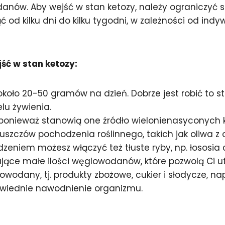
odanów. Aby wejść w stan ketozy, należy ogranicz
 od kilku dni do kilku tygodni, w zależności od in
ść w stan ketozy:
oło 20-50 gramów na dzień. Dobrze jest robić to s
u żywienia.
 ponieważ stanowią one źródło wielonienasyconych 
szczów pochodzenia roślinnego, takich jak oliwa z o
zeniem możesz włączyć też tłuste ryby, np. łososia 
jące małe ilości węglowodanów, które pozwolą Ci ut
odany, tj. produkty zbożowe, cukier i słodycze, nap
owiednie nawodnienie organizmu.