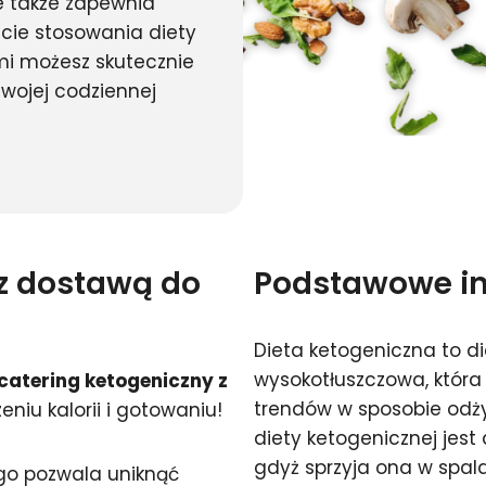
 także zapewnia
ęcie stosowania diety
mi możesz skutecznie
wojej codziennej
 z dostawą do
Podstawowe inf
Dieta ketogeniczna to d
wysokotłuszczowa, która 
catering ketogeniczny z
trendów w sposobie od
zeniu kalorii i gotowaniu!
diety ketogenicznej jes
gdyż sprzyja ona w spal
go pozwala uniknąć