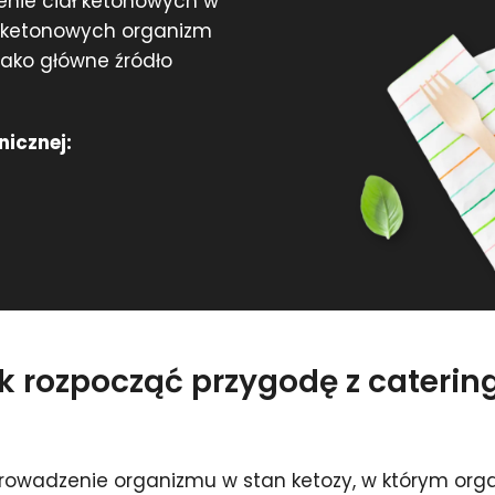
żenie ciał ketonowych w
ł ketonowych organizm
 jako główne źródło
nicznej:
ak rozpocząć przygodę z cateri
rowadzenie organizmu w stan ketozy, w którym orga