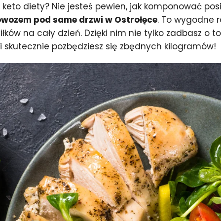
eto diety? Nie jesteś pewien, jak komponować posi
dowozem pod same drzwi w Ostrołęce
. To wygodne r
ków na cały dzień. Dzięki nim nie tylko zadbasz o t
 i skutecznie pozbędziesz się zbędnych kilogramów!