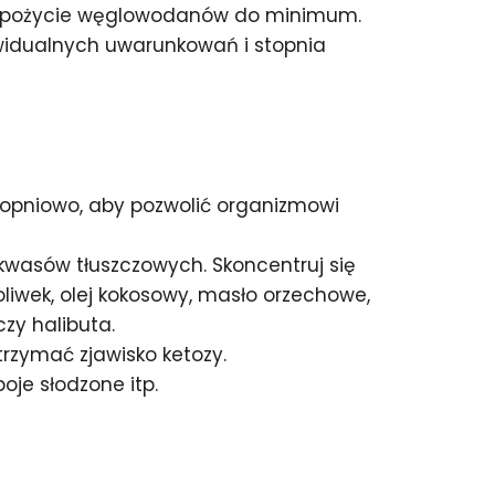
yć spożycie węglowodanów do minimum.
dywidualnych uwarunkowań i stopnia
topniowo, aby pozwolić organizmowi
kwasów tłuszczowych. Skoncentruj się
liwek, olej kokosowy, masło orzechowe,
czy halibuta.
rzymać zjawisko ketozy.
oje słodzone itp.