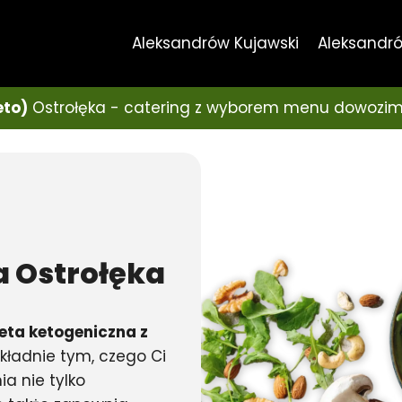
Aleksandrów Kujawski
Aleksandró
eto)
Ostrołęka - catering z wyborem menu dowozim
a
Ostrołęka
eta ketogeniczna z
ładnie tym, czego Ci
a nie tylko