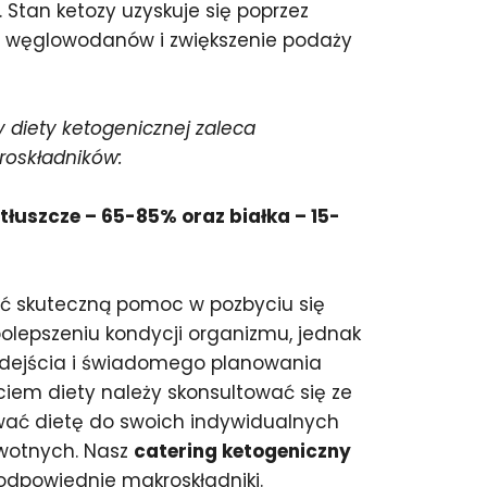
 Stan ketozy uzyskuje się poprzez
e węglowodanów i zwiększenie podaży
 diety ketogenicznej zaleca
roskładników:
łuszcze – 65-85% oraz białka – 15-
ić skuteczną pomoc w pozbyciu się
olepszeniu kondycji organizmu, jednak
ejścia i świadomego planowania
ciem diety należy skonsultować się ze
wać dietę do swoich indywidualnych
owotnych. Nasz
catering ketogeniczny
dpowiednie makroskładniki.