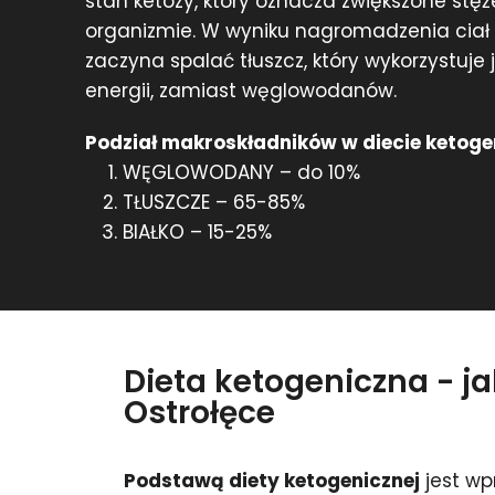
stan ketozy, który oznacza zwiększone stę
organizmie. W wyniku nagromadzenia cia
zaczyna spalać tłuszcz, który wykorzystuje
energii, zamiast węglowodanów.
Podział makroskładników w diecie ketoge
WĘGLOWODANY – do 10%
TŁUSZCZE – 65-85%
BIAŁKO – 15-25%
Dieta ketogeniczna - j
Ostrołęce
Podstawą diety ketogenicznej
jest wp