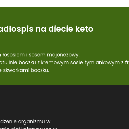
adłospis na diecie keto
 łososiem i sosem majonezowy.
tulinie boczku z kremowym sosie tymiankowym z fry
 skwarkami boczku.
adzenie organizmu w