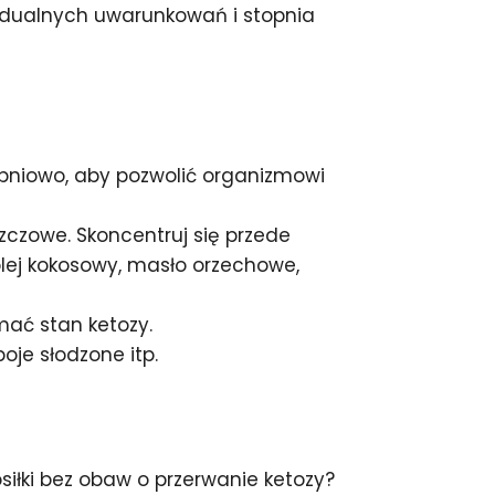
widualnych uwarunkowań i stopnia
opniowo, aby pozwolić organizmowi
zczowe. Skoncentruj się przede
olej kokosowy, masło orzechowe,
mać stan ketozy.
oje słodzone itp.
iłki bez obaw o przerwanie ketozy?