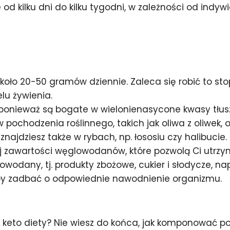
od kilku dni do kilku tygodni, w zależności od indy
oło 20-50 gramów dziennie. Zaleca się robić to st
u żywienia.
 ponieważ są bogate w wielonienasycone kwasy tłus
pochodzenia roślinnego, takich jak oliwa z oliwek, 
znajdziesz także w rybach, np. łososiu czy halibucie.
ej zawartości węglowodanów, które pozwolą Ci utrzy
odany, tj. produkty zbożowe, cukier i słodycze, nap
by zadbać o odpowiednie nawodnienie organizmu.
eto diety? Nie wiesz do końca, jak komponować pos