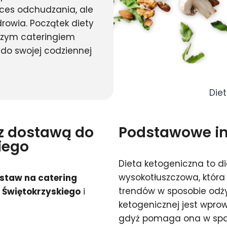
ces odchudzania, ale
drowia. Początek diety
szym cateringiem
do swojej codziennej
Diet
 z dostawą do
Podstawowe inf
iego
Dieta ketogeniczna to d
wysokotłuszczowa, która 
staw na catering
trendów w sposobie odż
 Świętokrzyskiego
i
ketogenicznej jest wpro
gdyż pomaga ona w spal