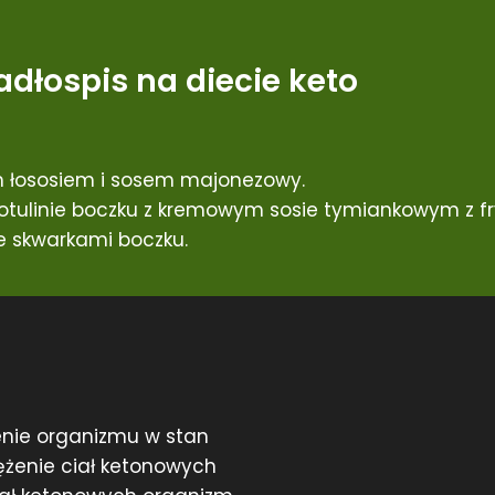
adłospis na diecie keto
 łososiem i sosem majonezowy.
tulinie boczku z kremowym sosie tymiankowym z fry
 skwarkami boczku.
nie organizmu w stan
ężenie ciał ketonowych