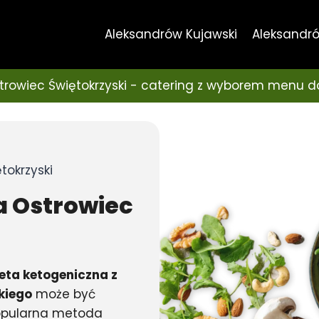
Aleksandrów Kujawski
Aleksandró
rowiec Świętokrzyski - catering z wyborem menu 
tokrzyski
a
Ostrowiec
eta ketogeniczna z
kiego
może być
popularna metoda