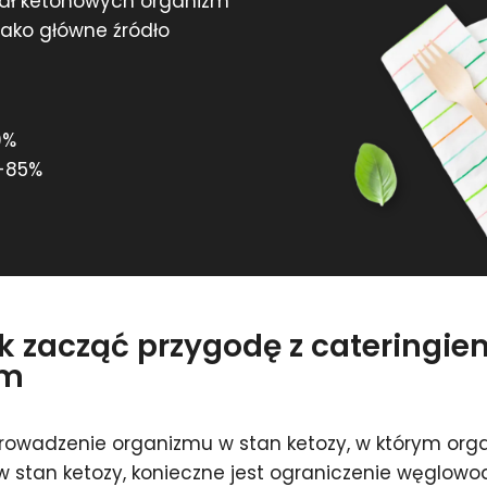
iał ketonowych organizm
 jako główne źródło
0%
-85%
ak zacząć przygodę z cateringi
im
rowadzenie organizmu w stan ketozy, w którym organ
 w stan ketozy, konieczne jest ograniczenie węglo