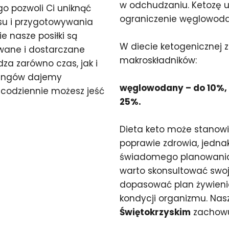
w odchudzaniu. Ketozę 
o pozwoli Ci uniknąć
ograniczenie węglowodan
isu i przygotowywania
e nasze posiłki są
W diecie ketogenicznej 
owane i dostarczane
makroskładników:
za zarówno czas, jak i
eringów dajemy
węglowodany – do 10%, t
codziennie możesz jeść
25%.
Dieta keto może stanow
poprawie zdrowia, jedn
świadomego planowania 
warto skonsultować swoją
dopasować plan żywienia
kondycji organizmu. Nas
Świętokrzyskim
zachowu