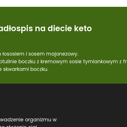
adłospis na diecie keto
 łososiem i sosem majonezowy.
tulinie boczku z kremowym sosie tymiankowym z fry
 skwarkami boczku.
rowadzenie organizmu w