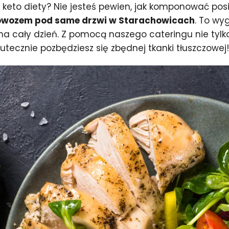
eto diety? Nie jesteś pewien, jak komponować posi
dowozem pod same drzwi w Starachowicach
. To wy
na cały dzień. Z pomocą naszego cateringu nie tylk
skutecznie pozbędziesz się zbędnej tkanki tłuszczowej!