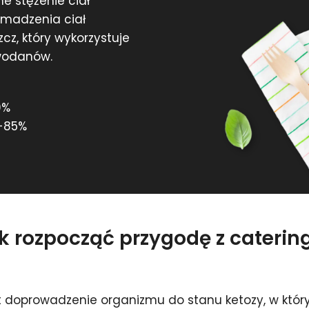
e stężenie ciał
omadzenia ciał
z, który wykorzystuje
owodanów.
0%
-85%
ak rozpocząć przygodę z cateri
t doprowadzenie organizmu do stanu ketozy, w który