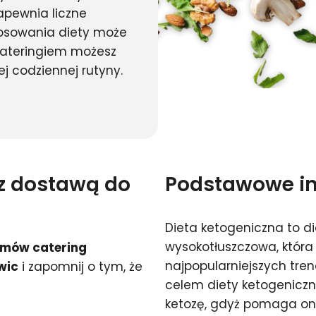
apewnia liczne
stosowania diety może
cateringiem możesz
j codziennej rutyny.
 z dostawą do
Podstawowe inf
Dieta ketogeniczna to d
wysokotłuszczowa, która
mów catering
najpopularniejszych tr
wic
i zapomnij o tym, że
celem diety ketogeniczn
ketozę, gdyż pomaga ona