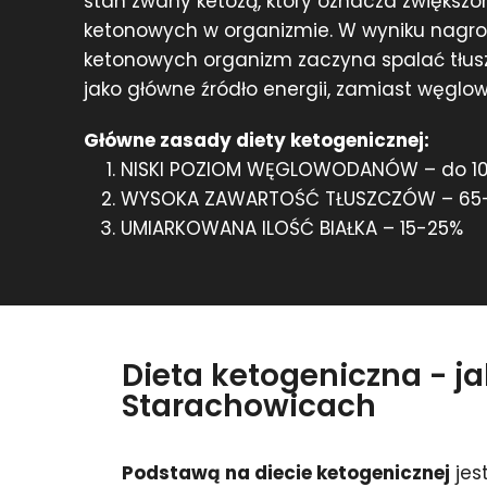
stan zwany ketozą, który oznacza zwiększon
ketonowych w organizmie. W wyniku nagr
ketonowych organizm zaczyna spalać tłuszc
jako główne źródło energii, zamiast węgl
Główne zasady diety ketogenicznej:
NISKI POZIOM WĘGLOWODANÓW – do 1
WYSOKA ZAWARTOŚĆ TŁUSZCZÓW – 65
UMIARKOWANA ILOŚĆ BIAŁKA – 15-25%
Dieta ketogeniczna - j
Starachowicach
Podstawą na diecie ketogenicznej
jes