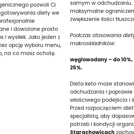
samym w odchudzaniu. K
genicznego pozwoli Ci
maksymalne ograniczen
zygotowywania diety we
zwiększenie ilości tłuszcz
profesjonalnie
ane i dowożone prosto
Podczas stosowania diety
i wysiłek. Jako jeden z
makroskładników:
ież opcję wyboru menu,
o, na co masz ochotę.
węglowodany – do 10%, t
25%.
Dieta keto może stanowi
odchudzania i poprawie
właściwego podejścia i
Przed rozpoczęciem diet
specjalistą, aby dopaso
potrzeb i kondycji organ
Starachowicach
zachow