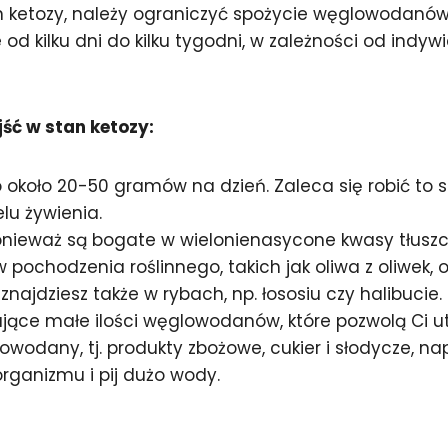
tan ketozy, należy ograniczyć spożycie węglowoda
od kilku dni do kilku tygodni, w zależności od indy
ść w stan ketozy:
koło 20-50 gramów na dzień. Zaleca się robić to s
u żywienia.
ponieważ są bogate w wielonienasycone kwasy tłuszc
pochodzenia roślinnego, takich jak oliwa z oliwek, 
znajdziesz także w rybach, np. łososiu czy halibucie.
jące małe ilości węglowodanów, które pozwolą Ci ut
odany, tj. produkty zbożowe, cukier i słodycze, nap
rganizmu i pij dużo wody.