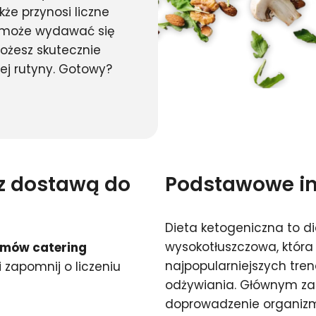
że przynosi liczne
ty może wydawać się
ożesz skutecznie
ej rutyny. Gotowy?
 z dostawą do
Podstawowe inf
Dieta ketogeniczna to d
wysokotłuszczowa, która
mów catering
najpopularniejszych tre
i zapomnij o liczeniu
odżywiania. Głównym zad
doprowadzenie organiz