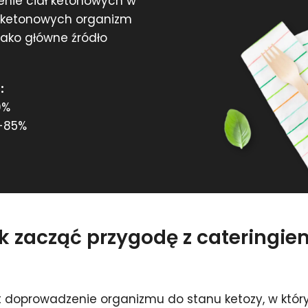
żenie ciał ketonowych w
ł ketonowych organizm
 jako główne źródło
:
0%
-85%
ak zacząć przygodę z cateringi
t doprowadzenie organizmu do stanu ketozy, w który