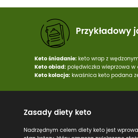
Przykładowy j
Keto śniadanie:
keto wrap z wędzonym
Keto obiad:
polędwiczka wieprzowa w o
Keto kolacja:
kwaśnica keto podana ze
Zasady diety keto
Nadrzędnym celem diety keto jest wprow