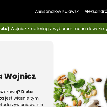
Aleksandrów Kujawski
Aleksandró
keto)
Wojnicz - catering z wyborem menu dowozimy
a
Wojnicz
uszczowej?
Dieta
za
jest właśnie tym,
etoda żywieniowa nie