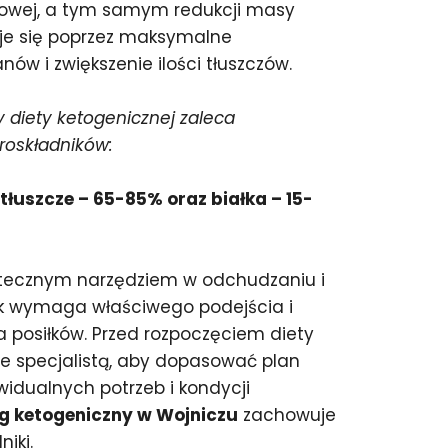
czowej, a tym samym redukcji masy
kuje się poprzez maksymalne
w i zwiększenie ilości tłuszczów.
 diety ketogenicznej zaleca
roskładników:
łuszcze – 65-85% oraz białka – 15-
utecznym narzędziem w odchudzaniu i
ak wymaga właściwego podejścia i
posiłków. Przed rozpoczęciem diety
ze specjalistą, aby dopasować plan
widualnych potrzeb i kondycji
g ketogeniczny w Wojniczu
zachowuje
iki.