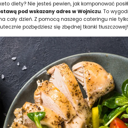
to diety? Nie jesteś pewien, jak komponować posił
dostawą pod wskazany adres w Wojniczu
. To wygod
na cały dzień. Z pomocą naszego cateringu nie tylk
skutecznie pozbędziesz się zbędnej tkanki tłuszczowej!