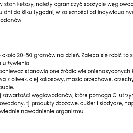
ć w stan ketozy, należy ograniczyć spożycie węgl
u dni do kilku tygodni, w zależności od indywidual
wodanów.
koło 20-50 gramów na dzień. Zaleca się robić to s
u żywienia.
 ponieważ stanowią one źródło wielonienasyconych 
oliwa z oliwek, olej kokosowy, masło orzechowe, orzec
bucie.
ej zawartości węglowodanów, które pomogą Ci utrzy
odany, tj. produkty zbożowe, cukier i słodycze, nap
owiednie nawodnienie organizmu.