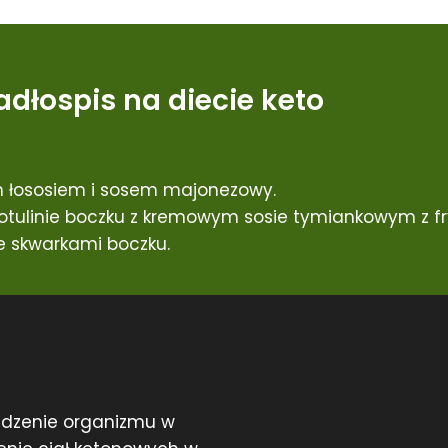
adłospis na diecie keto
 łososiem i sosem majonezowy.
tulinie boczku z kremowym sosie tymiankowym z fry
 skwarkami boczku.
adzenie organizmu w