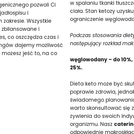
w spalaniu tkanki tłusz
genicznego pozwoli Ci
ciała. Stan ketozy uzys
adłospisu i
ograniczenie węglowodanó
zakresie. Wszystkie
, zbilansowane i
Podczas stosowania diety
s, co oszczędza czas i
następujący rozkład mak
eringów dajemy możliwość
 możesz jeść to, na co
węglowodany – do 10%, t
25%.
Dieta keto może być sk
poprawie zdrowia, jedn
świadomego planowania 
warto skonsultować się 
żywienia do swoich indy
organizmu. Nasz
caterin
odpowiednie makroskładn