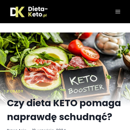
Przejdź
do
treści
PORADY
Czy dieta KETO pomaga
naprawdę schudnąć?